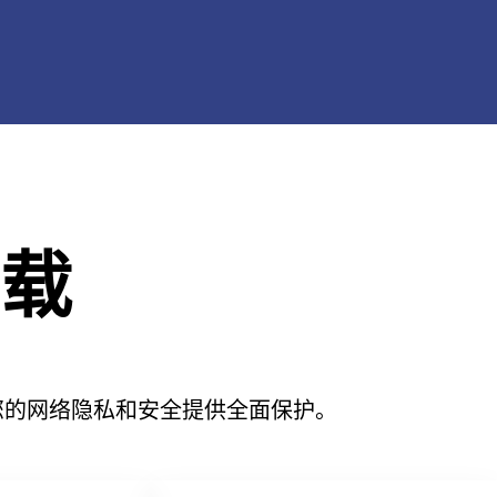
下载
下载为您的网络隐私和安全提供全面保护。