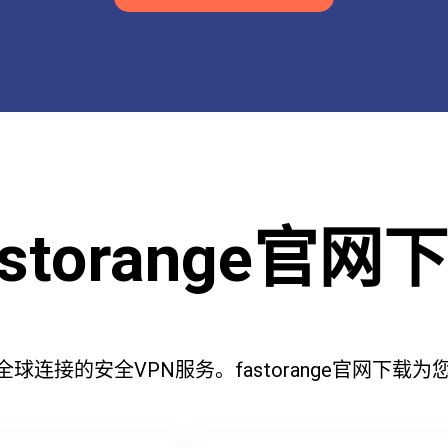
astorange官网
提供全球连接的安全VPN服务。fastorange官网