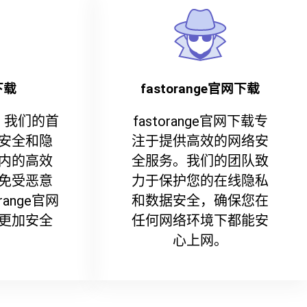
下载
fastorange官网下载
载，我们的首
fastorange官网下载专
安全和隐
注于提供高效的网络安
内的高效
全服务。我们的团队致
免受恶意
力于保护您的在线隐私
ange官网
和数据安全，确保您在
更加安全
任何网络环境下都能安
心上网。