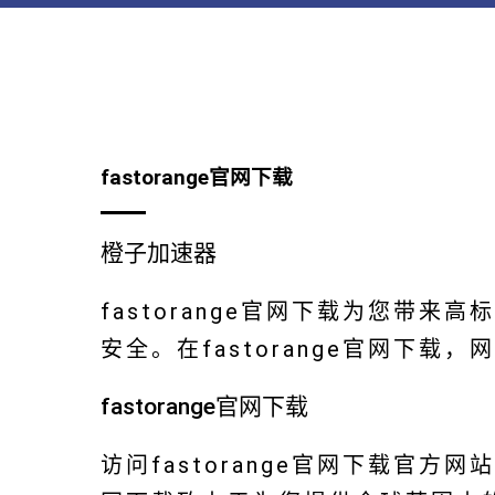
fastorange官网下载
橙子加速器
fastorange官网下载为您带来
安全。在fastorange官网下载
fastorange官网下载
访问fastorange官网下载官方网站